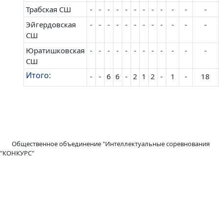
Трабская СШ
-
-
-
-
-
-
-
-
-
-
-
-
Эйгердовская
-
-
-
-
-
-
-
-
-
-
-
-
СШ
Юратишковская
-
-
-
-
-
-
-
-
-
-
-
-
СШ
Итого:
-
-
6
6
-
2
1
2
-
1
-
18
Общественное объединение "Интеллектуальные соревнования
"КОНКУРС"