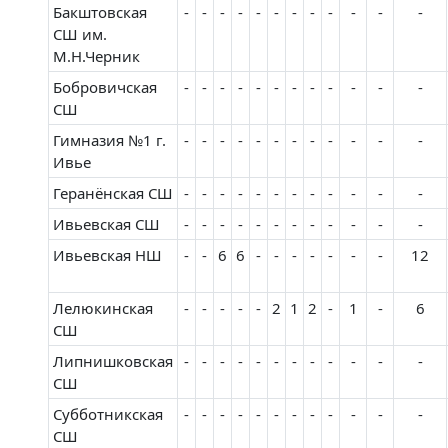
Бакштовская
-
-
-
-
-
-
-
-
-
-
-
-
СШ им.
М.Н.Черник
Бобровичская
-
-
-
-
-
-
-
-
-
-
-
-
СШ
Гимназия №1 г.
-
-
-
-
-
-
-
-
-
-
-
-
Ивье
Геранёнская СШ
-
-
-
-
-
-
-
-
-
-
-
-
Ивьевская СШ
-
-
-
-
-
-
-
-
-
-
-
-
Ивьевская НШ
-
-
6
6
-
-
-
-
-
-
-
12
Лелюкинская
-
-
-
-
-
2
1
2
-
1
-
6
СШ
Липнишковская
-
-
-
-
-
-
-
-
-
-
-
-
СШ
Субботникская
-
-
-
-
-
-
-
-
-
-
-
-
СШ